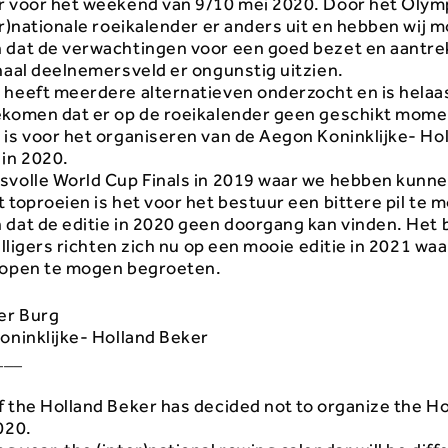
r voor het weekend van 9/10 mei 2020. Door het Olymp
er)nationale roeikalender er anders uit en hebben wij 
 dat de verwachtingen voor een goed bezet en aan
tre
naal deelnemersveld er ongunstig uitzien.
 heeft meerdere alternatieven onderzocht en is helaas
ekomen dat er op de roeikalender geen geschikt mom
 is voor het organiseren van de Aegon Koninklijke- Ho
 in 2020.
svolle World Cup Finals in 2019 waar we hebben kunn
 toproeien is het voor het bestuur een bittere pil te 
 dat de editie in 2020 geen doorgang kan vinden. Het 
willigers richten zich nu op een mooie editie in 2021 wa
hopen te mogen begroeten.
der Burg
oninklijke- Holland Beker
___
f the Holland Beker has decided not to organize the H
020.