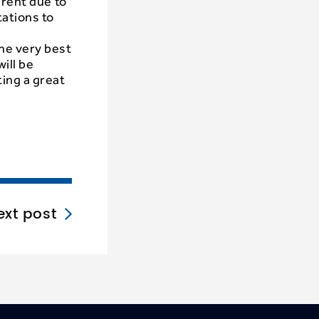
erent due to
ations to
he very best
ill be
ting a great
ext post