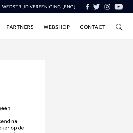
WEDSTRIJD VEREENIGING [ENG]
PARTNERS
WEBSHOP
CONTACT
 geen
kend na
eker op de