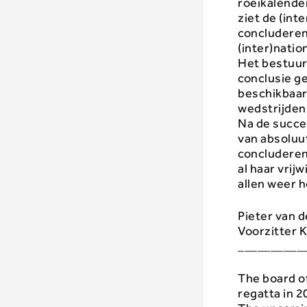
roeikalende
ziet de (int
concluderen
(inter)natio
Het bestuur
conclusie g
beschikbaar
wedstrijden
Na de succe
van absoluut
concluderen
al haar vrij
allen weer 
Pieter van 
Voorzitter K
__________
The board o
regatta in 2