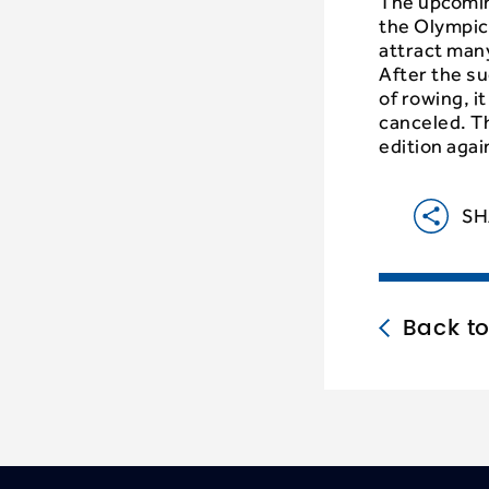
The upcoming
the Olympic
attract man
After the s
of rowing, i
canceled. Th
edition agai
SH
Back t