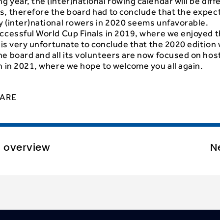
 year, the (inter)national rowing calendar will be diff
s, therefore the board had to conclude that the expect
y (inter)national rowers in 2020 seems unfavorable.
uccessful World Cup Finals in 2019, where we enjoyed t
t is very unfortunate to conclude that the 2020 edition w
e board and all its volunteers are now focused on hos
n in 2021, where we hope to welcome you all again.
ARE
o overview
N