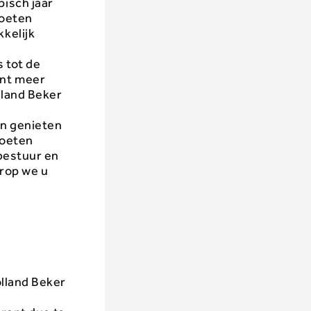
isch jaar
moeten
kkelijk
 tot de
ent meer
lland Beker
en genieten
moeten
bestuur en
arop we u
olland Beker