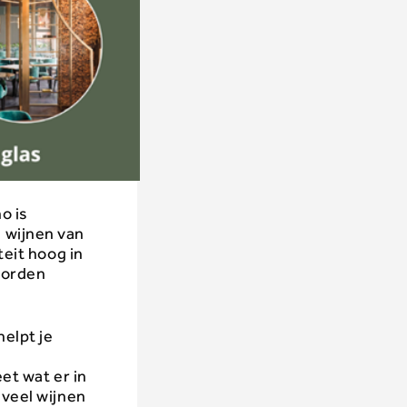
o is
 wijnen van
teit hoog in
worden
helpt je
et wat er in
 veel wijnen