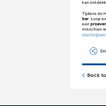
kan ontdekke
Tijdens de 
bar
. Loop e
een
proever
misschien we
Inschrijven
SH
Back t