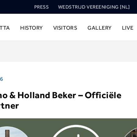
PRESS
WEDSTRIJD VEREENIGING [NL]
TTA
HISTORY
VISITORS
GALLERY
LIVE
26
o & Holland Beker – Officiële
rtner