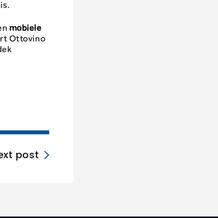
is.
een
mobiele
ert Ottovino
tdek
ext post