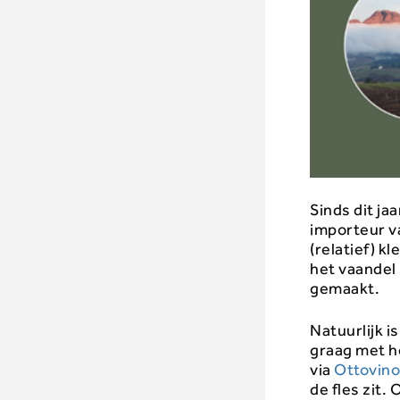
Sinds dit jaa
importeur v
(relatief) k
het vaandel
gemaakt.
Natuurlijk i
graag met h
via
Ottovino
de fles zit.