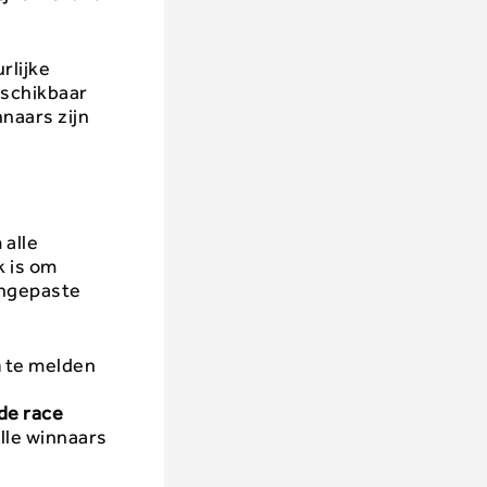
rlijke
eschikbaar
naars zijn
 alle
k is om
aangepaste
h
te melden
de race
lle winnaars