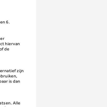
en 6.
ier
ct hiervan
of de
ernatief zijn
gebruiken,
aar is dan
atsen. Alle