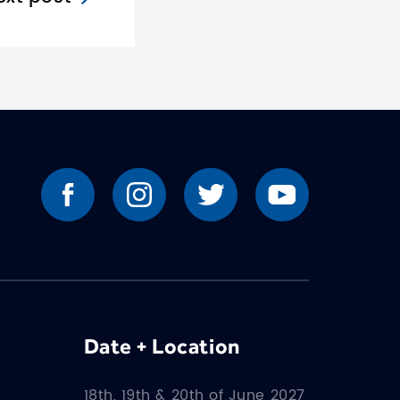
Date + Location
18th, 19th & 20th of June 2027