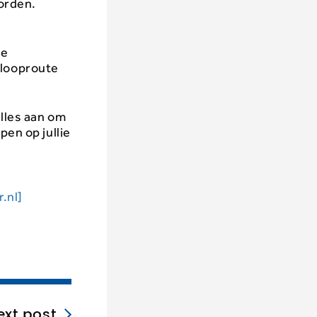
orden.
de
nlooproute
alles aan om
pen op jullie
.nl]
ext post