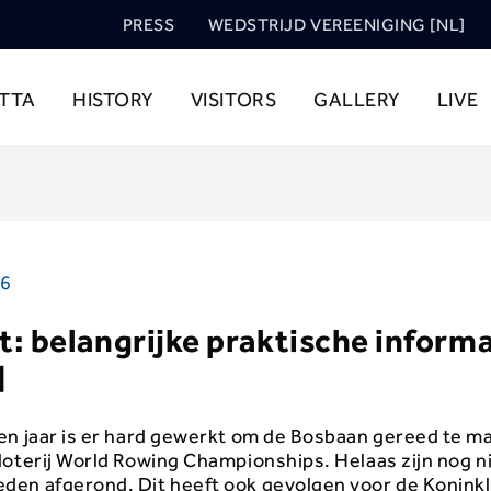
PRESS
WEDSTRIJD VEREENIGING [NL]
TTA
HISTORY
VISITORS
GALLERY
LIVE
26
: belangrijke praktische informa
]
en jaar is er hard gewerkt om de Bosbaan gereed te m
oterij World Rowing Championships. Helaas zijn nog ni
en afgerond. Dit heeft ook gevolgen voor de Koninkl