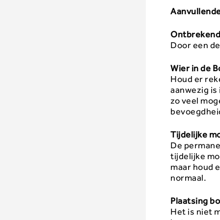
Aanvullende
Ontbrekende
Door een de
Wier in de 
Houd er rek
aanwezig is
zo veel moge
bevoegdheid
Tijdelijke 
De permanent
tijdelijke m
maar houd e
normaal.
Plaatsing 
Het is niet 